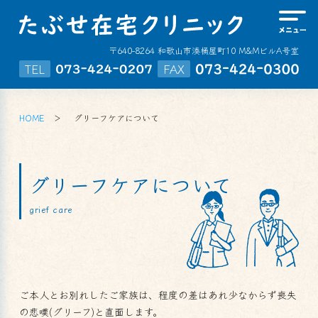
〒640-8264 和歌山市湊桶屋町10 M&MビルA号室
TEL
FAX
HOME
グリーフケアについて
グリーフケアについて
grief care
ご本人とお別れしたご家族は、程度の差はあれ少なからず喪失
の悲嘆(グリーフ)と直面します。