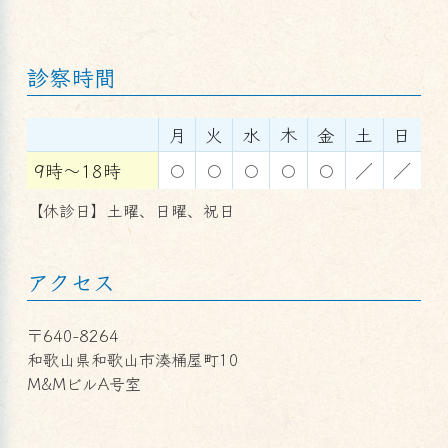
診察時間
月
火
水
木
金
土
日
9時～18時
〇
〇
〇
〇
〇
／
／
【休診日】土曜、日曜、祝日
アクセス
〒640-8264
和歌山県和歌山市湊桶屋町10
M&MビルA号室