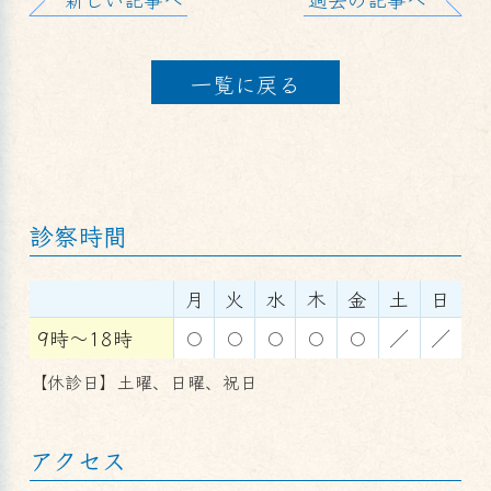
一覧に戻る
診察時間
月
火
水
木
金
土
日
9時～18時
〇
〇
〇
〇
〇
／
／
【休診日】土曜、日曜、祝日
アクセス