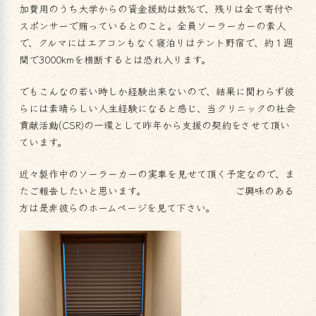
加費用のうち大学からの資金援助は数%で、残りは全て寄付や
スポンサーで賄っているとのこと。全員ソーラーカーの素人
で、クルマにはエアコンもなく寝泊りはテント野宿で、約１週
間で3000kmを横断するとは恐れ入ります。
でもこんなの若い時しか経験出来ないので、結果に関わらず彼
らには素晴らしい人生経験になると感じ、当クリニックの社会
貢献活動(CSR)の一環として昨年から支援の契約をさせて頂い
ています。
近々製作中のソーラーカーの実車を見せて頂く予定なので、ま
たご報告したいと思います。 ご興味のある
方は是非彼らのホームページを見て下さい。