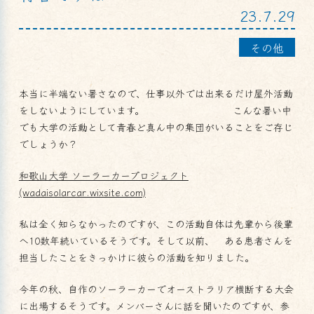
23.7.29
その他
本当に半端ない暑さなので、仕事以外では出来るだけ屋外活動
をしないようにしています。 こんな暑い中
でも大学の活動として青春ど真ん中の集団がいることをご存じ
でしょうか？
和歌山大学 ソーラーカープロジェクト
(wadaisolarcar.wixsite.com)
私は全く知らなかったのですが、この活動自体は先輩から後輩
へ10数年続いているそうです。そして以前、 ある患者さんを
担当したことをきっかけに彼らの活動を知りました。
今年の秋、自作のソーラーカーでオーストラリア横断する大会
に出場するそうです。メンバーさんに話を聞いたのですが、参