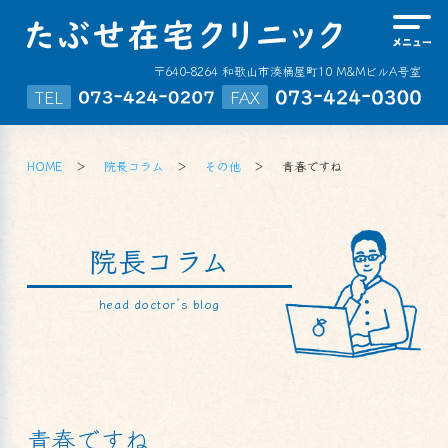
〒640-8264 和歌山市湊桶屋町10 M&MビルA号室
TEL
FAX
HOME
院長コラム
その他
青春ですね
院長コラム
head doctor’s blog
青春ですね