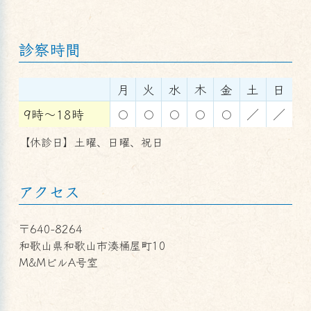
診察時間
月
火
水
木
金
土
日
9時～18時
〇
〇
〇
〇
〇
／
／
【休診日】土曜、日曜、祝日
アクセス
〒640-8264
和歌山県和歌山市湊桶屋町10
M&MビルA号室