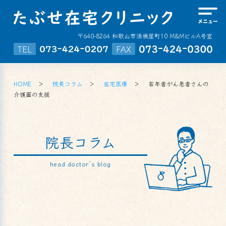
〒640-8264 和歌山市湊桶屋町10 M&MビルA号室
TEL
FAX
HOME
院長コラム
在宅医療
若年者がん患者さんの
介護面の支援
院長コラム
head doctor’s blog