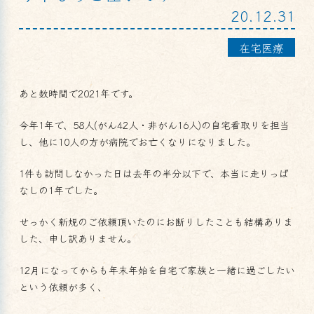
20.12.31
在宅医療
あと数時間で2021年です。
今年1年で、58人(がん42人・非がん16人)の自宅看取りを担当
し、他に10人の方が病院でお亡くなりになりました。
1件も訪問しなかった日は去年の半分以下で、本当に走りっぱ
なしの1年でした。
せっかく新規のご依頼頂いたのにお断りしたことも結構ありま
した、申し訳ありません。
12月になってからも年末年始を自宅で家族と一緒に過ごしたい
という依頼が多く、