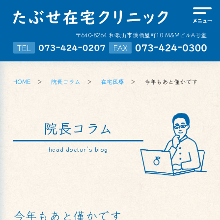
〒640-8264 和歌山市湊桶屋町10 M&MビルA号室
TEL
FAX
HOME
院長コラム
在宅医療
今年もあと僅かです
院長コラム
head doctor’s blog
今年もあと僅かです