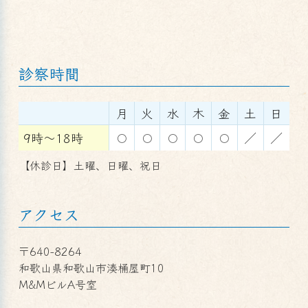
診察時間
月
火
水
木
金
土
日
9時～18時
〇
〇
〇
〇
〇
／
／
【休診日】土曜、日曜、祝日
アクセス
〒640-8264
和歌山県和歌山市湊桶屋町10
M&MビルA号室