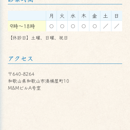
月
火
水
木
金
土
日
9時～18時
〇
〇
〇
〇
〇
／
／
【休診日】土曜、日曜、祝日
アクセス
〒640-8264
和歌山県和歌山市湊桶屋町10
M&MビルA号室