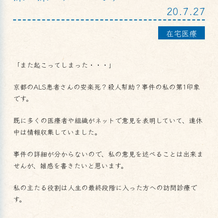
20.7.27
在宅医療
「また起こってしまった・・・」
京都のALS患者さんの安楽死？殺人幇助？事件の私の第1印象
です。
既に多くの医療者や組織がネットで意見を表明していて、連休
中は情報収集していました。
事件の詳細が分からないので、私の意見を述べることは出来ま
せんが、雑感を書きたいと思います。
私の主たる役割は人生の最終段階に入った方への訪問診療で
す。