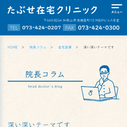
〒640-8264 和歌山市湊桶屋町10 M&MビルA号室
TEL
FAX
HOME
院長コラム
在宅医療
深い深いテーマです
院長コラム
head doctor’s blog
深い深いテーマです